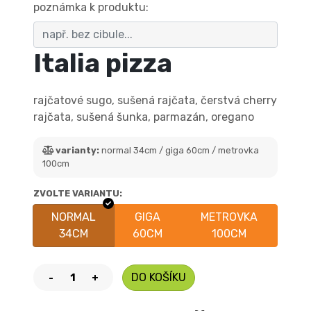
poznámka k produktu:
Italia pizza
rajčatové sugo, sušená rajčata, čerstvá cherry
rajčata, sušená šunka, parmazán, oregano
varianty:
normal 34cm / giga 60cm / metrovka
100cm
ZVOLTE VARIANTU:
NORMAL
GIGA
METROVKA
34CM
60CM
100CM
DO KOŠÍKU
-
+