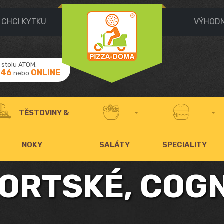
CHCI KYTKU
VÝHOD
stolu ATOM:
046
ONLINE
nebo
TĚSTOVINY &
NOKY
SALÁTY
SPECIALITY
PORTSKÉ, COG