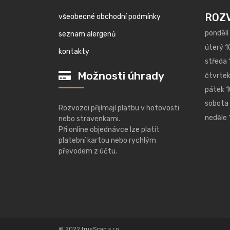
ROZ
všeobecné obchodní podmínky
pondělí
seznam alergenů
úterý 1
kontakty
středa 
Možnosti úhrady
čtvrtek
pátek 1
sobota 
Rozvozci přijímají platbu v hotovosti
neděle 
nebo stravenkami.
Při online objednávce lze platit
platební kartou nebo rychlým
převodem z účtu.
© 2022 trueScan s.r.o.