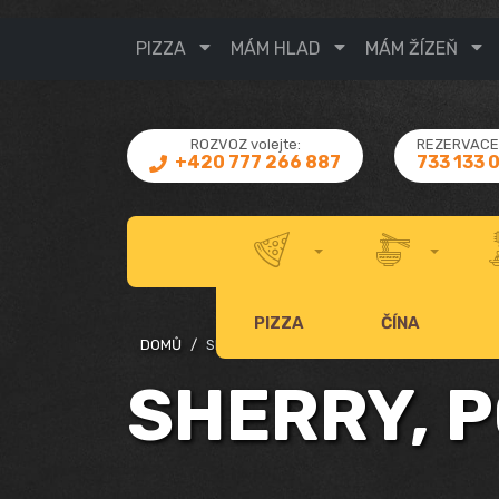
PIZZA
MÁM HLAD
MÁM ŽÍZEŇ
ROZVOZ volejte:
REZERVACE 
733 133 
+420 777 266 887
PIZZA
ČÍNA
DOMŮ
SHERRY, PORTSKÉ, COGNAC
SHERRY, 