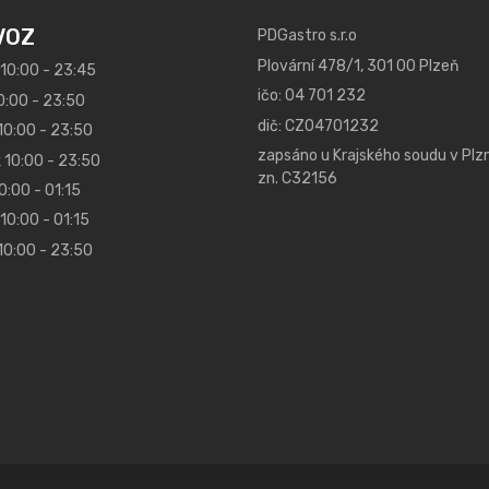
VOZ
PDGastro s.r.o
Plovární 478/1, 301 00 Plzeň
 10:00 - 23:45
ičo: 04 701 232
0:00 - 23:50
dič: CZ04701232
10:00 - 23:50
zapsáno u Krajského soudu v Plzn
 10:00 - 23:50
zn. C32156
0:00 - 01:15
10:00 - 01:15
10:00 - 23:50