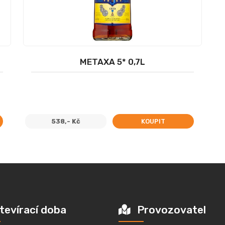
METAXA 5* 0,7L
538,- Kč
KOUPIT
tevírací doba
Provozovatel