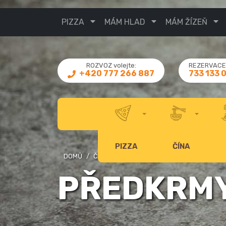
PIZZA
MÁM HLAD
MÁM ŽÍZEŇ
ROZVOZ volejte:
REZERVACE 
733 133 
+420 777 266 887
PIZZA
ČÍNA
DOMŮ
ČÍNA
PŘEDKRMY
PŘEDKRM