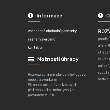
Informace
O
ROZ
všeobecné obchodní podmínky
pondělí
seznam alergenů
úterý 1
kontakty
středa 
Možnosti úhrady
čtvrtek
pátek 1
sobota 
Rozvozci přijímají platbu v hotovosti
neděle 
nebo stravenkami.
Při online objednávce lze platit
platební kartou nebo rychlým
převodem z účtu.