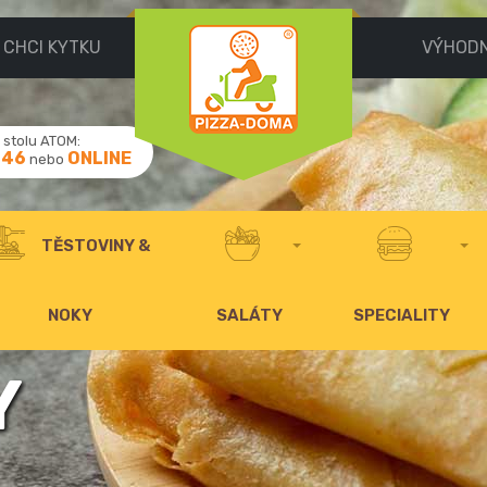
CHCI KYTKU
VÝHOD
stolu ATOM:
046
ONLINE
nebo
TĚSTOVINY &
NOKY
SALÁTY
SPECIALITY
Y