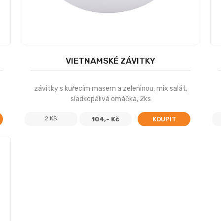
VIETNAMSKÉ ZÁVITKY
závitky s kuřecím masem a zeleninou, mix salát,
sladkopálivá omáčka, 2ks
2 KS
104,- Kč
KOUPIT