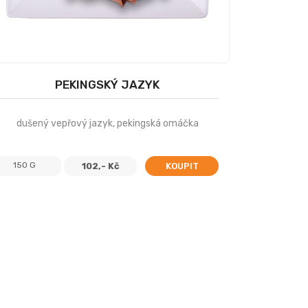
PEKINGSKÝ JAZYK
dušený vepřový jazyk, pekingská omáčka
150 G
102,- Kč
KOUPIT