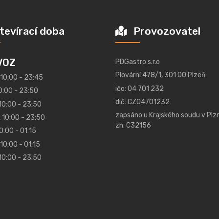
tevírací doba
Provozovatel
VOZ
PDGastro s.r.o
Plovární 478/1, 301 00 Plzeň
 10:00 - 23:45
ičo: 04 701 232
0:00 - 23:50
dič: CZ04701232
10:00 - 23:50
zapsáno u Krajského soudu v Plzn
 10:00 - 23:50
zn. C32156
0:00 - 01:15
10:00 - 01:15
10:00 - 23:50