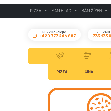
PIZZA
MÁM HLAD
MÁM ŽÍZEŇ
ROZVOZ volejte:
REZERVACE 
733 133 
+420 777 266 887
PIZZA
ČÍNA