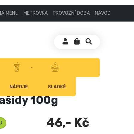
NÁ MENU
METROVKA
PROVOZNÍ DOBA
NÁVOD
NÁPOJE
SLADKÉ
ašídy 100g
46,- Kč
U