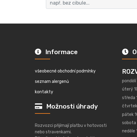
Informace
O
ROZ
všeobecné obchodní podmínky
pondělí
seznam alergenů
úterý 1
kontakty
středa 
Možnosti úhrady
čtvrtek
pátek 1
sobota 
Rozvozci přijímají platbu v hotovosti
neděle 
nebo stravenkami.