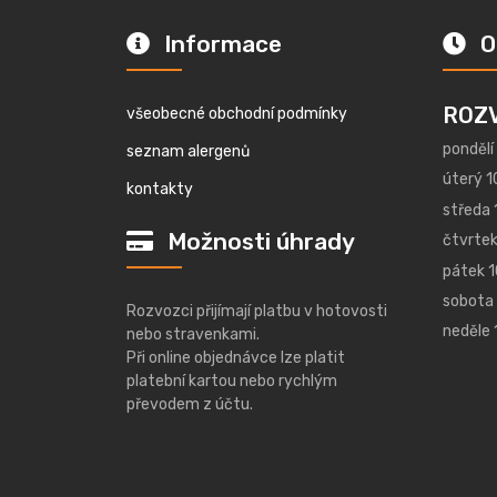
Informace
O
ROZ
všeobecné obchodní podmínky
pondělí
seznam alergenů
úterý 1
kontakty
středa 
Možnosti úhrady
čtvrtek
pátek 1
sobota 
Rozvozci přijímají platbu v hotovosti
neděle 
nebo stravenkami.
Při online objednávce lze platit
platební kartou nebo rychlým
převodem z účtu.