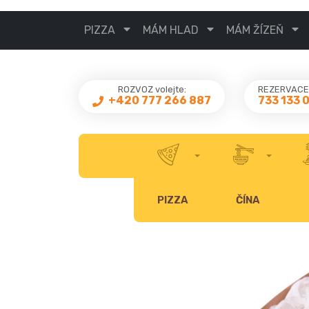
PIZZA
MÁM HLAD
MÁM ŽÍZEŇ
ROZVOZ volejte:
REZERVACE 
733 133 
+420 777 266 887
PIZZA
ČÍNA