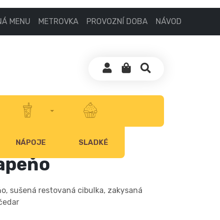
NÁ MENU
METROVKA
PROVOZNÍ DOBA
NÁVOD
NÁPOJE
SLADKÉ
lapeňo
peňo, sušená restovaná cibulka, zakysaná
čedar