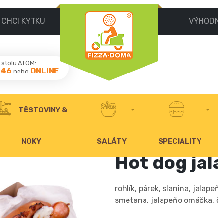
CHCI KYTKU
VÝHOD
stolu ATOM:
046
ONLINE
nebo
TĚSTOVINY &
NOKY
SALÁTY
SPECIALITY
Hot dog ja
rohlík, párek, slanina, jala
smetana, jalapeňo omáčka, 