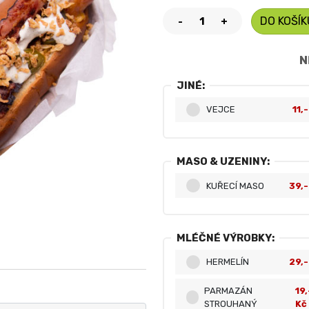
DO KOŠÍK
-
+
N
JINÉ:
VEJCE
11,
MASO & UZENINY:
KUŘECÍ MASO
39,-
MLÉČNÉ VÝROBKY:
HERMELÍN
29,-
PARMAZÁN
19,
STROUHANÝ
Kč